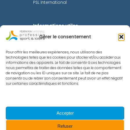
PSL International
Informations utiles
Gérer le consentement
Mentions légales
Politique de confidentialité
Pour offrir les meilleures expériences, nous utilisons des
technologies telles que les cookies pour stocker et/ou accéder aux
Intranet
informations des appareils. Le fait de consentir à ces technologies
nous permettra de traiter des données telles que le comportement
Toutes les actualités
de navigation ou les ID uniques sur ce site. Le fait de ne pas
consentir ou de retirer son consentement peut avoir un effet négatif
Le Sport Recrute
sur certaines caractéristiques et fonctions.
Métiers du Sport
InfoAsso
Accepter
Refuser