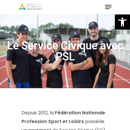
Skip
to
Ou
main
content
Le Service Civique avec
PSL
Depuis 2012, la
Fédération Nationale
Profession Sport et Loisirs
possède