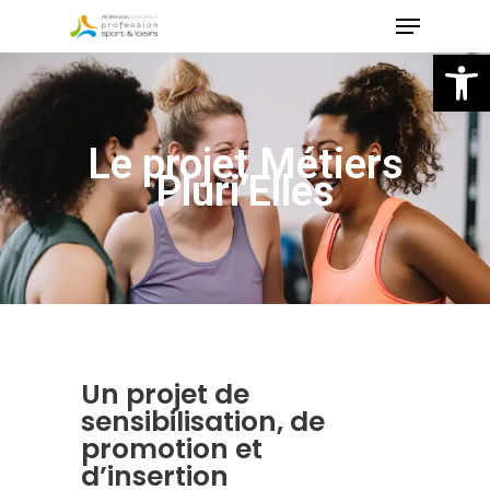
Skip
to
Ou
main
content
Le projet Métiers
Pluri'Elles
Un projet de
sensibilisation, de
promotion et
d’insertion