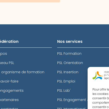
édération
Nos services
opos
PSL Formation
seau PSL
PSL Orientation
e organisme de formation
PSL Insertion
avoir-faire
PSL Emploi
Pour offrir
engagements
PSL Lab'
les cookies
consentir à
partenaires
PSL Engagement & Citoyenne
comportemen
consentir o
 contacter
PSL International