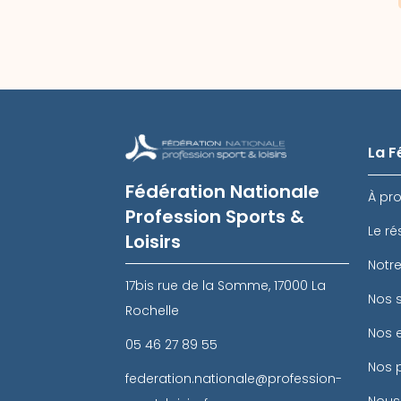
La F
Fédération Nationale
À pr
Profession Sports &
Le ré
Loisirs
Notr
17bis rue de la Somme, 17000 La
Nos s
Rochelle
Nos 
05 46 27 89 55
Nos 
federation.nationale@profession-
Nous