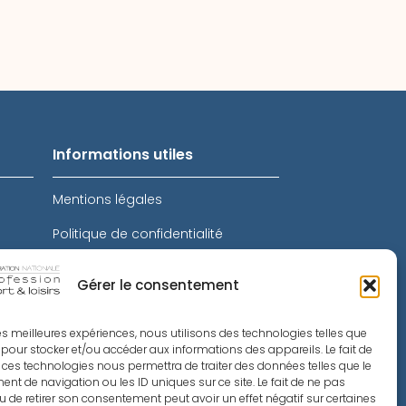
Informations utiles
Mentions légales
Politique de confidentialité
Intranet
Gérer le consentement
Toutes les actualités
 les meilleures expériences, nous utilisons des technologies telles que
Le Sport Recrute
 pour stocker et/ou accéder aux informations des appareils. Le fait de
 ces technologies nous permettra de traiter des données telles que le
té
Métiers du Sport
t de navigation ou les ID uniques sur ce site. Le fait de ne pas
u de retirer son consentement peut avoir un effet négatif sur certaines
InfoAsso