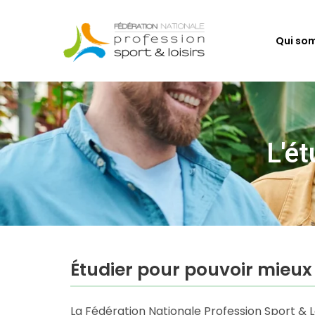
Skip
to
Qui so
main
content
L'ét
Étudier pour pouvoir mieux
La Fédération Nationale Profession Sport & Loi