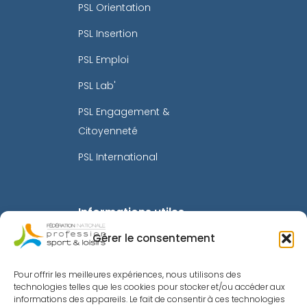
PSL Orientation
PSL Insertion
PSL Emploi
PSL Lab'
PSL Engagement &
Citoyenneté
PSL International
Informations utiles
Gérer le consentement
Mentions légales
Politique de confidentialité
Pour offrir les meilleures expériences, nous utilisons des
technologies telles que les cookies pour stocker et/ou accéder aux
Intranet
informations des appareils. Le fait de consentir à ces technologies