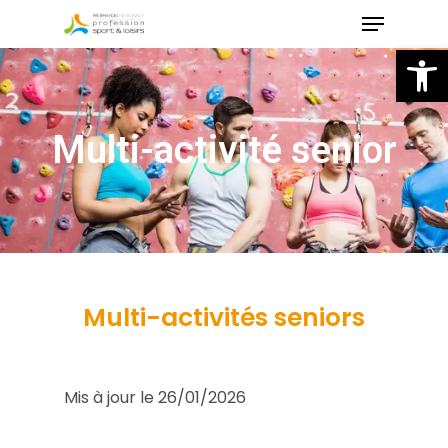
Skip
to
Ou
main
content
Multi-activité senior
Multi-activités seniors
Mis à jour le 26/01/2026