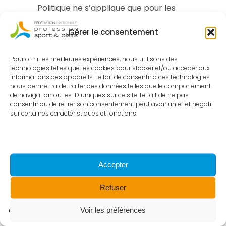
Politique ne s’applique que pour les
Services et l’utilisation des Sites, et ne
Gérer le consentement
couvre en aucun cas les informations
collectées et/ou Traitées sur les sites
Pour offrir les meilleures expériences, nous utilisons des
ou sources externes, dont le lien
technologies telles que les cookies pour stocker et/ou accéder aux
informations des appareils. Le fait de consentir à ces technologies
figure sur le Site. En conséquence,
nous permettra de traiter des données telles que le comportement
de navigation ou les ID uniques sur ce site. Le fait de ne pas
Fédération Nationale des professions
consentir ou de retirer son consentement peut avoir un effet négatif
du sport et des loisirs ne saurait être
sur certaines caractéristiques et fonctions.
Responsable des pratiques de ces
sites ou sources externes en matière
de collecte et de Traitement de
Accepter
Données Personnelles, qui sont régies,
Refuser
le cas échéant, par les politiques de
données personnelles propre à
Voir les préférences
Politique de cookies
Politique de confidentialité
Mentions Légales
chacun de ces sites ou sources