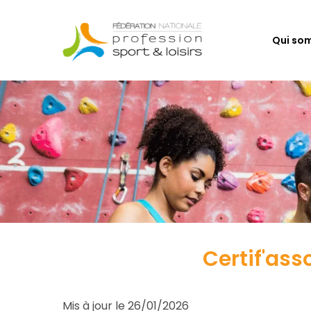
Skip
to
Qui so
main
content
Certif'ass
Mis à jour le 26/01/2026