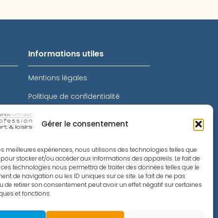
Informations utiles
Mentions légales
Politique de confidentialité
Intranet
Gérer le consentement
Toutes les actualités
 les meilleures expériences, nous utilisons des technologies telles que
Le Sport Recrute
 pour stocker et/ou accéder aux informations des appareils. Le fait de
 ces technologies nous permettra de traiter des données telles que le
té
Métiers du Sport
t de navigation ou les ID uniques sur ce site. Le fait de ne pas
u de retirer son consentement peut avoir un effet négatif sur certaines
InfoAsso
iques et fonctions.