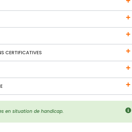
S CERTIFICATIVES
GE
es en situation de handicap.