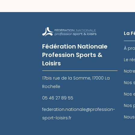
La F
Fédération Nationale
À pr
Profession Sports &
Le ré
Loisirs
Notr
17bis rue de la Somme, 17000 La
Nos s
Rochelle
Nos 
05 46 27 89 55
Nos 
federation.nationale@profession-
Nous
sport-loisirs.fr