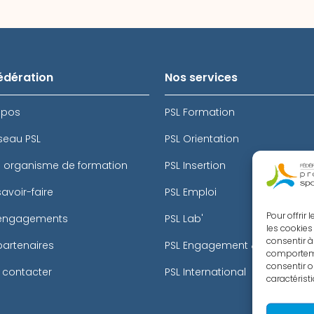
édération
Nos services
opos
PSL Formation
seau PSL
PSL Orientation
e organisme de formation
PSL Insertion
avoir-faire
PSL Emploi
Pour offrir
engagements
PSL Lab'
les cookies
consentir à
partenaires
PSL Engagement & Citoyenne
comportemen
consentir o
 contacter
PSL International
caractérist