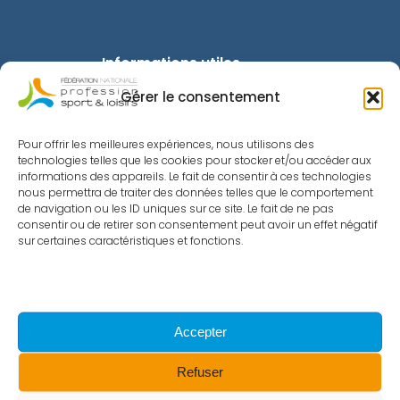
Informations utiles
Gérer le consentement
Mentions légales
Politique de confidentialité
Pour offrir les meilleures expériences, nous utilisons des
technologies telles que les cookies pour stocker et/ou accéder aux
Intranet
informations des appareils. Le fait de consentir à ces technologies
nous permettra de traiter des données telles que le comportement
Toutes les actualités
de navigation ou les ID uniques sur ce site. Le fait de ne pas
consentir ou de retirer son consentement peut avoir un effet négatif
Le Sport Recrute
sur certaines caractéristiques et fonctions.
Métiers du Sport
InfoAsso
Accepter
Refuser