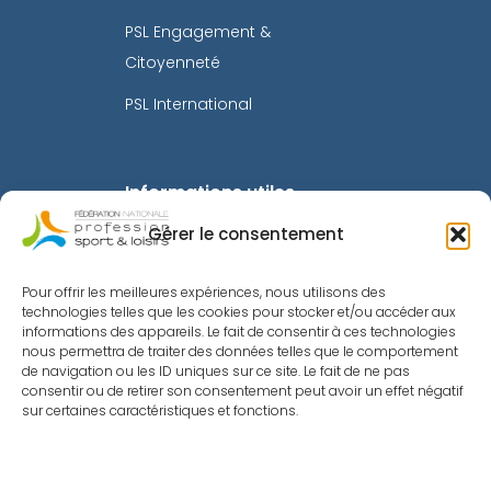
PSL Engagement &
Citoyenneté
PSL International
Informations utiles
Gérer le consentement
Mentions légales
Politique de confidentialité
Pour offrir les meilleures expériences, nous utilisons des
technologies telles que les cookies pour stocker et/ou accéder aux
Intranet
informations des appareils. Le fait de consentir à ces technologies
nous permettra de traiter des données telles que le comportement
Toutes les actualités
de navigation ou les ID uniques sur ce site. Le fait de ne pas
consentir ou de retirer son consentement peut avoir un effet négatif
Le Sport Recrute
sur certaines caractéristiques et fonctions.
Métiers du Sport