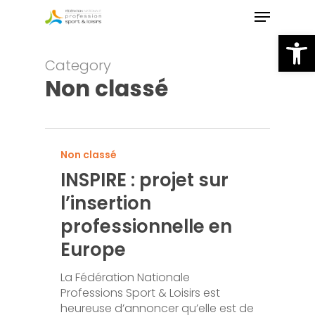
Skip
Menu
to
Ou
main
Close
content
Menu
Category
Non classé
Non classé
INSPIRE : projet sur
l’insertion
professionnelle en
Europe
La Fédération Nationale
Professions Sport & Loisirs est
heureuse d’annoncer qu’elle est de