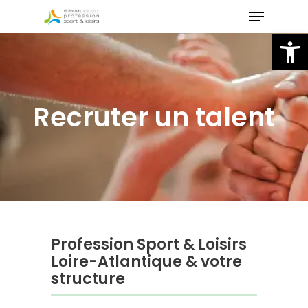
Skip
to
Ou
main
content
Recruter un talent
Profession Sport & Loisirs
Loire-Atlantique & votre
structure